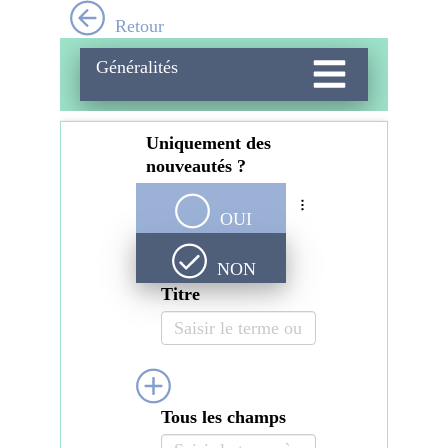
Aller
Retour
au
contenu
Généralités
principal
Uniquement des
nouveautés ?
OUI
NON
Titre
Tous les champs