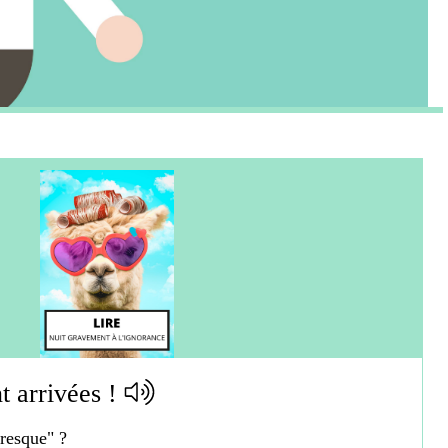
 arrivées !
vresque" ?